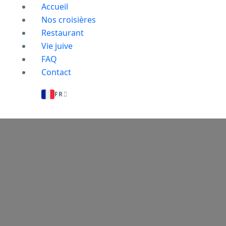
Accueil
Nos croisières
Restaurant
Vie juive
FAQ
Contact
FR