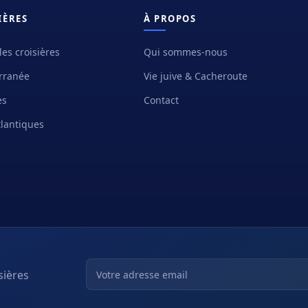
IÈRES
À PROPOS
les croisières
Qui sommes-nous
rranée
Vie juive & Cacheroute
es
Contact
tlantiques
sières