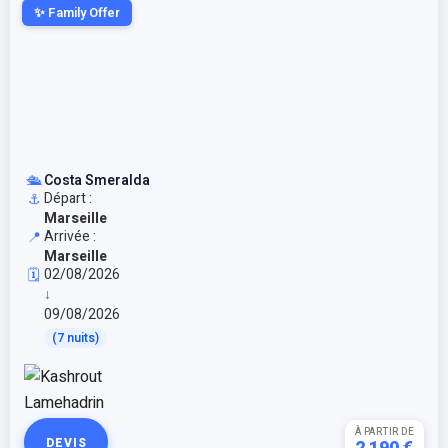
✨ Family Offer
🛳️
Costa Smeralda
Départ :
⚓
Marseille
Arrivée :
📍
Marseille
02/08/2026
🗓️
↓
09/08/2026
(7 nuits)
À PARTIR DE
DEVIS