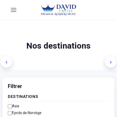
Méditerranée
I
Nos destinations
Voir les croisières
→
Vo
‹
›
3 croisières
Filtrer
DESTINATIONS
Asie
Fjords de Norvège