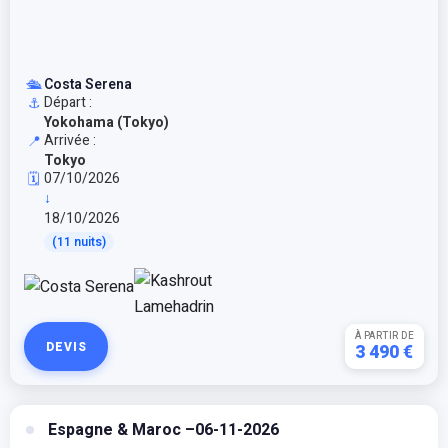
🛳️
Costa Serena
Départ :
⚓
Yokohama (Tokyo)
Arrivée :
📍
Tokyo
07/10/2026
🗓️
↓
18/10/2026
(11 nuits)
À PARTIR DE
DEVIS
3 490 €
Espagne & Maroc –06-11-2026