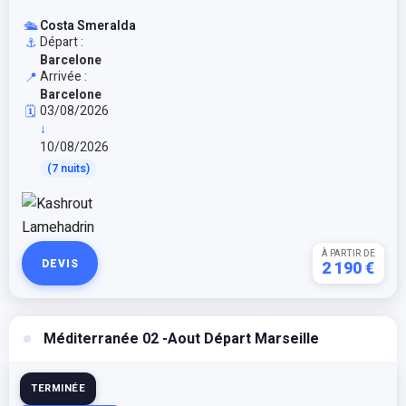
🛳️
Costa Smeralda
Départ :
⚓
Barcelone
Arrivée :
📍
Barcelone
03/08/2026
🗓️
↓
10/08/2026
(7 nuits)
À PARTIR DE
DEVIS
2 190 €
Méditerranée 02 -Aout Départ Marseille
TERMINÉE