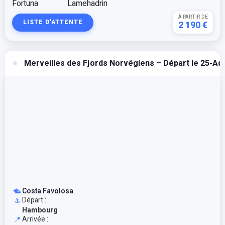
À PARTIR DE
LISTE D'ATTENTE
2 190 €
Merveilles des Fjords Norvégiens – Départ le 25-Ao
🛳️
Costa Favolosa
Départ :
⚓
Hambourg
Arrivée :
📍