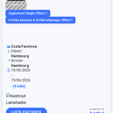
COMPLET
Suplement Single Offert !!
Forfais boisson & forfait whatsapp Offert !!
🛳️
Costa Favolosa
Départ :
⚓
Hambourg
Arrivée :
📍
Hambourg
10/06/2026
🗓️
↓
19/06/2026
(9 nuits)
À PARTIR DE
LISTE D'ATTENTE