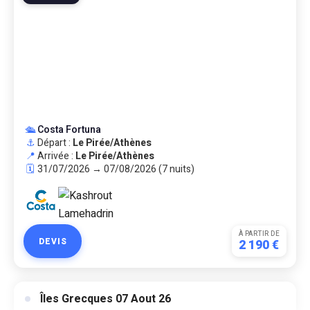
🛳️
Costa Fortuna
⚓
Départ :
Le Pirée/Athènes
📍
Arrivée :
Le Pirée/Athènes
🗓️
31/07/2026 → 07/08/2026 (7 nuits)
À PARTIR DE
DEVIS
2 190 €
Îles Grecques 07 Aout 26