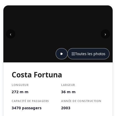
‹
›
Toutes les photos
Costa Fortuna
LONGUEUR
LARGEUR
272 m m
36 m m
CAPACITÉ DE PASSAGERS
ANNÉE DE CONSTRUCTION
3470 passagers
2003