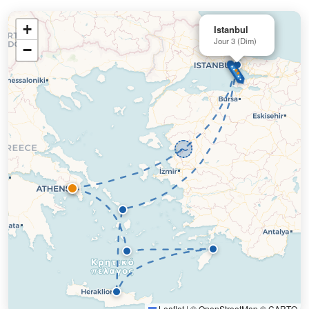
+
Istanbul
Jour 3 (Dim)
−
〜
Leaflet
|
©
OpenStreetMap
©
CARTO