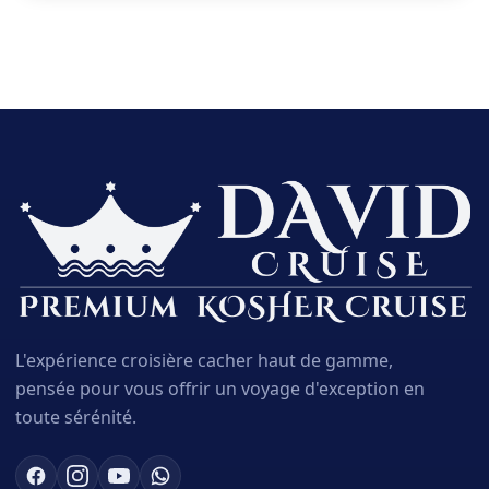
L'expérience croisière cacher haut de gamme,
pensée pour vous offrir un voyage d'exception en
toute sérénité.