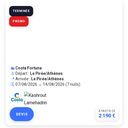
TERMINÉE
PROMO
🛳️
Costa Fortuna
⚓
Départ :
Le Pirée/Athènes
📍
Arrivée :
Le Pirée/Athènes
🗓️
07/08/2026 → 14/08/2026 (7 nuits)
À PARTIR DE
DEVIS
2 190 €