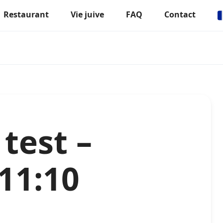
Restaurant
Vie juive
FAQ
Contact
 test –
11:10