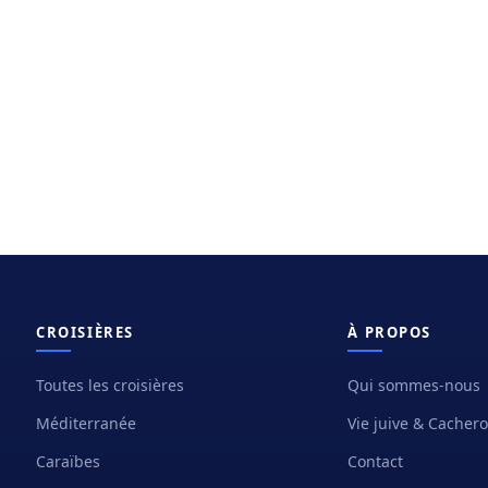
CROISIÈRES
À PROPOS
Toutes les croisières
Qui sommes-nous
Méditerranée
Vie juive & Cacher
Caraïbes
Contact