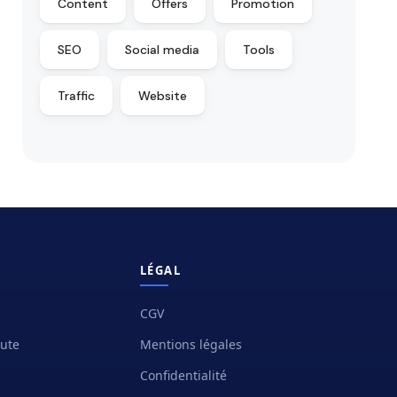
Content
Offers
Promotion
SEO
Social media
Tools
Traffic
Website
LÉGAL
CGV
oute
Mentions légales
Confidentialité