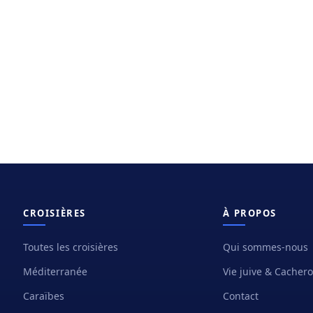
CROISIÈRES
À PROPOS
Toutes les croisières
Qui sommes-nous
Méditerranée
Vie juive & Cacher
Caraïbes
Contact