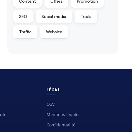
Content
Offers
Promotion
SEO
Social media
Tools
Traffic
Website
LÉGAL
CGV
oute
Mentions légales
Confidentialité